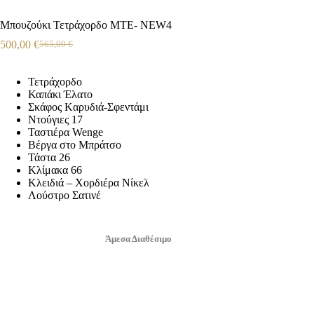
Μπουζούκι Τετράχορδο ΜΤE- NEW4
500,00
€
565,00
€
Τετράχορδο
Καπάκι Έλατο
Σκάφος Kαρυδιά-Σφεντάμι
Ντούγιες 17
Ταστιέρα Wenge
Βέργα στο Μπράτσο
Τάστα 26
Κλίμακα 66
Κλειδιά – Χορδιέρα Νίκελ
Λούστρο Σατινέ
Άμεσα Διαθέσιμο