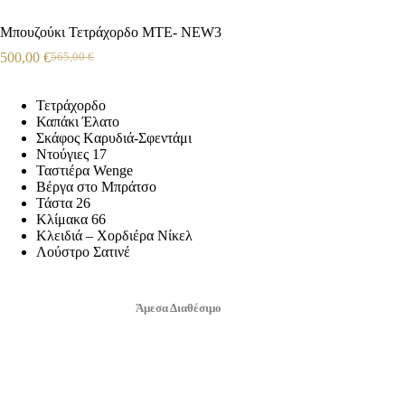
Μπουζούκι Τετράχορδο ΜΤE- NEW3
500,00
€
565,00
€
Τετράχορδο
Καπάκι Έλατο
Σκάφος Kαρυδιά-Σφεντάμι
Ντούγιες 17
Ταστιέρα Wenge
Βέργα στο Μπράτσο
Τάστα 26
Κλίμακα 66
Κλειδιά – Χορδιέρα Νίκελ
Λούστρο Σατινέ
Άμεσα Διαθέσιμο