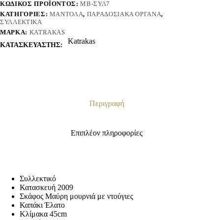
ΚΩΔΙΚΌΣ ΠΡΟΪΌΝΤΟΣ:
ΜΒ-ΣΥΛ7
ΚΑΤΗΓΟΡΊΕΣ:
ΜΑΝΤΌΛΑ
,
ΠΑΡΑΔΟΣΙΑΚΆ ΌΡΓΑΝΑ
,
ΣΥΛΛΕΚΤΙΚΆ
ΜΆΡΚΑ:
KATRAKAS
Katrakas
ΚΑΤΑΣΚΕΥΑΣΤΗΣ:
Περιγραφή
Επιπλέον πληροφορίες
Συλλεκτικό
Κατασκευή 2009
Σκάφος Μαύρη μουρνιά με ντούγιες
Καπάκι Έλατο
Κλίμακα 45cm