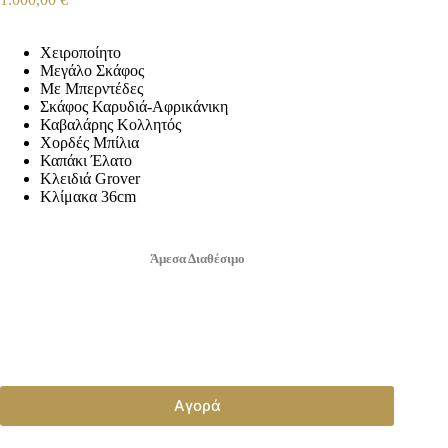
Χειροποίητο
Μεγάλο Σκάφος
Με Μπερντέδες
Σκάφος Καρυδιά-Αφρικάνικη
Καβαλάρης Κολλητός
Χορδές Μπίλια
Καπάκι Έλατο
Κλειδιά Grover
Κλίμακα 36cm
Άμεσα Διαθέσιμο
Αγορά