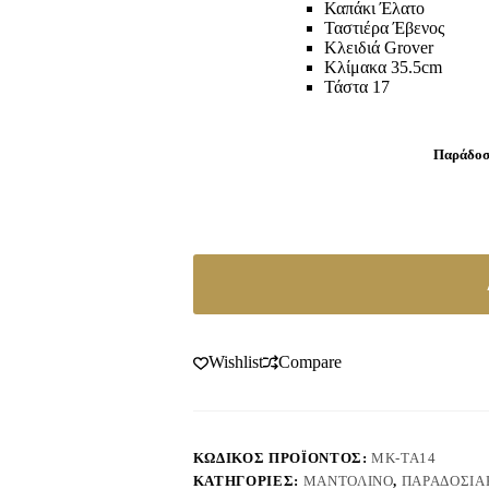
Καπάκι Έλατο
Ταστιέρα Έβενος
Κλειδιά Grover
Κλίμακα 35.5cm
Τάστα 17
Παράδοση
Wishlist
Compare
ΚΩΔΙΚΌΣ ΠΡΟΪΌΝΤΟΣ:
ΜΚ-ΤΑ14
ΚΑΤΗΓΟΡΊΕΣ:
ΜΑΝΤΟΛΊΝΟ
,
ΠΑΡΑΔΟΣΙΑ