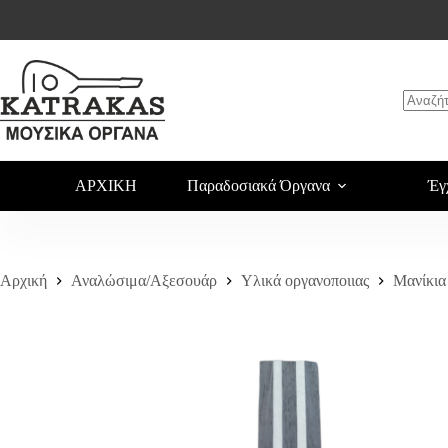
Μανίκι Λαούτου Μ-Λ2
Αγορά
60,00
€
ΑΡΧΙΚΗ
Παραδοσιακά Όργανα
Έγ
Αρχική
Αναλώσιμα/Αξεσουάρ
Υλικά οργανοποιιας
Μανίκια