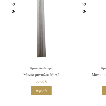
Άμεσα Διαθέσιμο
Άμε
Μανίκι μαντόλας Μ-Α2
Μανίκι 
50,00
€
Αγορά