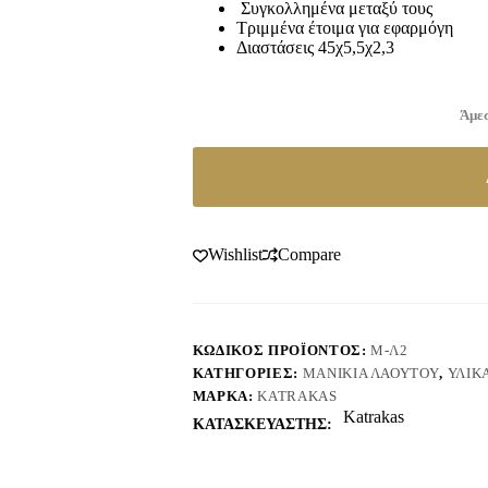
Συγκολλημένα μεταξύ τους
Τριμμένα έτοιμα για εφαρμόγη
Διαστάσεις 45χ5,5χ2,3
Άμεσ
Wishlist
Compare
ΚΩΔΙΚΌΣ ΠΡΟΪΌΝΤΟΣ:
Μ-Λ2
ΚΑΤΗΓΟΡΊΕΣ:
ΜΑΝΊΚΙΑ ΛΑΟΎΤΟΥ
,
ΥΛΙΚ
ΜΆΡΚΑ:
KATRAKAS
Katrakas
ΚΑΤΑΣΚΕΥΑΣΤΗΣ: