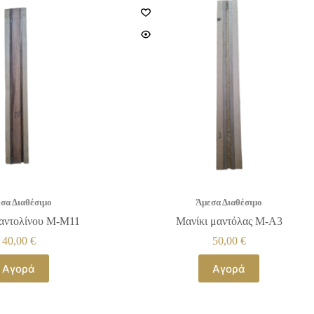
σα Διαθέσιμο
Άμεσα Διαθέσιμο
μαντολίνου Μ-Μ11
Μανίκι μαντόλας Μ-Α3
40,00
€
50,00
€
Αγορά
Αγορά