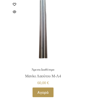
Άμεσα Διαθέσιμο
Μανίκι Λαούτου Μ-Λ4
60,00
€
Αγορά