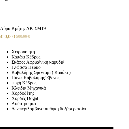
Λύρα Κρήτης ΛΚ-ΣΜ19
450,00
€
500,00
€
Χειροποίητη
Καπάκι Κέδρος
Σκάφος Αφρικάνικη καρυδιά
Γλώσσα Πεύκο
Καβαλάρης Σφεντάμι ( Καπάκι )
Πάνω Καβαλάρης Έβενος
ψυχή Κέδρος
Κλειδιά Μηχανικά
Χορδοδέτης
Χορδές Dogal
Λούστρο ματ
Δεν περιλαμβάνεται θήκη δοξάρι ρετσίνι