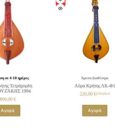
-19%
η σε 4-10 ημέρες
Άμεσα Διαθέσιμο
ήτης Τετράχορδη
Λύρα Κρήτης ΛΚ-Φ1
ΥΖΆΚΗΣ 1994
220,00
€
270,00
€
800,00
€
Αγορά
Αγορά