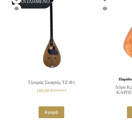
ΕΞΑΝΤΛΗΜΕΝΟ
Παράδοσ
Τζουράς Σκαφτός ΤΖ-Φ1
Λύρα Κρ
180,00
€
200,00
€
ΚΑΡΠΟ
Αγορά