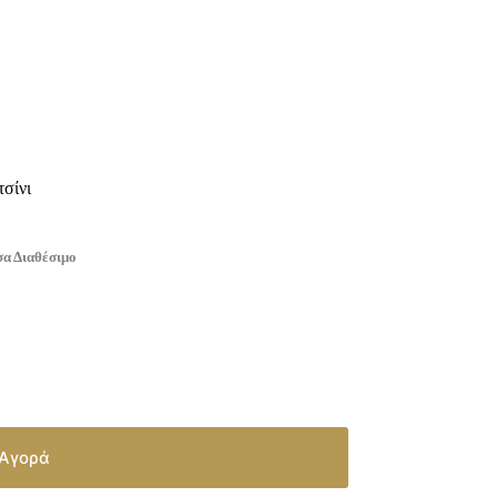
τσίνι
α Διαθέσιμο
Αγορά