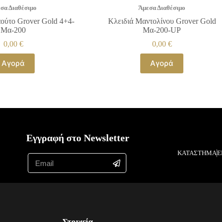
σα Διαθέσιμο
Άμεσα Διαθέσιμο
αούτο Grover Gold 4+4-
Κλειδιά Μαντολίνου Grover Gold
Μα-200
Μα-200-UP
0,00
€
0,00
€
Αγορά
Αγορά
Εγγραφή στο Newsletter
ΚΑΤΑΣΤΗΜΑ
Ε
Στοιχεία