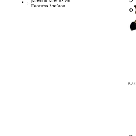
Μανίκια Μαντολίνου
Ταστιέρα λαούτου
Ταστιέρα μαντολίνου
Έγχορδα μουσικά όργανα
Βιολί
Uncategorized
Παραδοσιακά Όργανα
Λαουτομαντόλα
Τουμπελέκι
Βιολόλυρα
Λαουτάκι
Λαούτο
Λύρα Κρήτης
Μαντόλα
Μαντολίνο
Κλε
Μπαγλαμάς
Μπουζούκια
Μπουλγαρί
Τζουράς
Συλλεκτικά